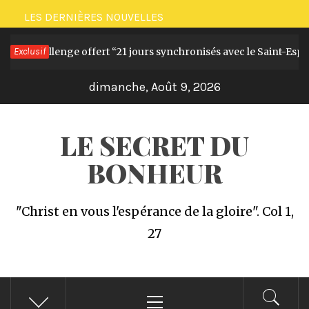
Passer
LES DERNIÈRES NOUVELLES
au
et le Challenge offert “21 jours synchronisés avec le Saint-Esprit”
Exclusif
contenu
dimanche, Août 9, 2026
LE SECRET DU
BONHEUR
"Christ en vous l'espérance de la gloire". Col 1,
27
Menu
principal