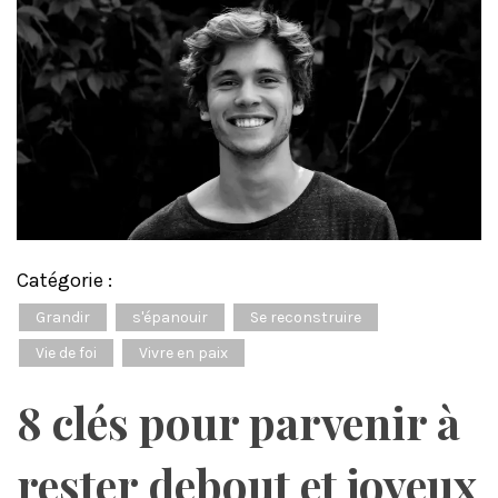
Catégorie :
Grandir
s'épanouir
Se reconstruire
Vie de foi
Vivre en paix
8 clés pour parvenir à
rester debout et joyeux