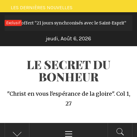
Passer
LES DERNIÈRES NOUVELLES
au
ge offert “21 jours synchronisés avec le Saint-Esprit”
Exclusif
contenu
Il y a 1
jeudi, Août 6, 2026
LE SECRET DU
BONHEUR
"Christ en vous l'espérance de la gloire". Col 1,
27
Menu
principal