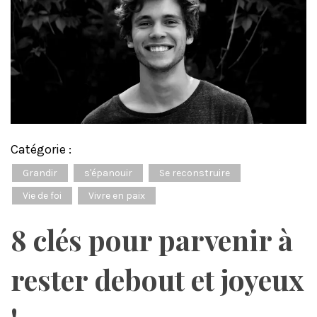
Catégorie :
Grandir
s'épanouir
Se reconstruire
Vie de foi
Vivre en paix
8 clés pour parvenir à
rester debout et joyeux