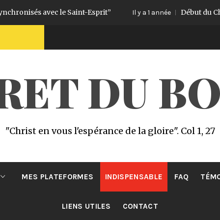
isés avec le Saint-Esprit”
Début du Challenge 
Il y a 1 année
CRET DU B
"Christ en vous l'espérance de la gloire". Col 1, 27
MES PLATEFORMES
INDISPENSABLE
FAQ
TÉM
LIENS UTILES
CONTACT