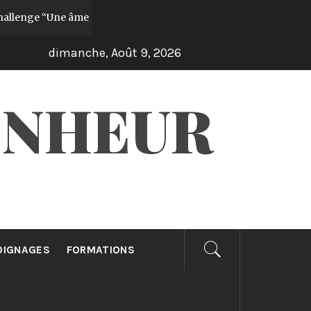
“Une âme gagnée par jour pendant 30 jours”!
Il y a 1 année
dimanche, Août 9, 2026
ONHEUR
OIGNAGES
FORMATIONS