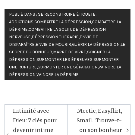
PUBLIÉ DANS :
SE RECONSTRUIRE
ÉTIQUETÉ :
ADDICTIONS
,
COMBATTRE LA DÉPRESSION
,
COMBATTRE LA
DÉPRIME
,
COMBATTRE LA SOLITUDE
,
DÉPRESSION
NERVEUSE
,
DÉPRESSION THÉRAPIE
,
ENVIE DE
DISPARAÎTRE
,
ENVIE DE MOURIR
,
GUÉRIR LA DÉPRESSION
,
LE
SECRET DU BONHEUR
,
MARRE DE VIVRE
,
SOIGNER LA
DÉPRESSION
,
SURMONTER LES ÉPREUVES
,
SURMONTER
UNE RUPTURE
,
SURMONTER UNE SÉPARATION
,
VAINCRE LA
DÉPRESSION
,
VAINCRE LA DÉPRIME
Navigation
Intimité avec
Meetic, Easyflirt,
de
Dieu: 7 clés pour
Smail…Trouve-t-
l’article
devenir intime
on son bonheur