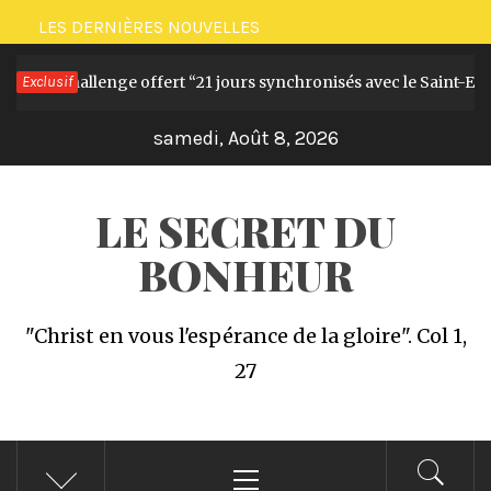
Passer
LES DERNIÈRES NOUVELLES
au
e et le Challenge offert “21 jours synchronisés avec le Saint-Esprit
Exclusif
contenu
samedi, Août 8, 2026
LE SECRET DU
BONHEUR
"Christ en vous l'espérance de la gloire". Col 1,
27
Menu
principal