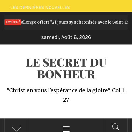
Passer
LES DERNIÈRES NOUVELLES
au
et le Challenge offert “21 jours synchronisés avec le Saint-Esprit”
Exclusif
contenu
samedi, Août 8, 2026
LE SECRET DU
BONHEUR
"Christ en vous l'espérance de la gloire". Col 1,
27
Menu
principal