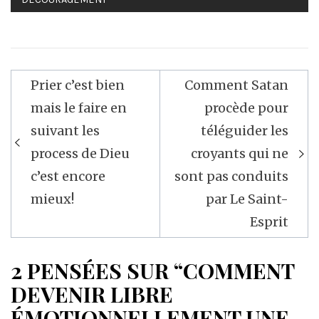
Navigation
Prier c’est bien
Comment Satan
de
mais le faire en
procède pour
l’article
suivant les
téléguider les
process de Dieu
croyants qui ne
c’est encore
sont pas conduits
mieux!
par Le Saint-
Esprit
2 PENSÉES SUR “COMMENT
DEVENIR LIBRE
ÉMOTIONNELLEMENT UNE