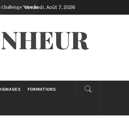
vendredi, Août 7, 2026
ge “Une âme gagnée par jour pendant 30 jours”!
Il y a 1 ann
ONHEUR
OIGNAGES
FORMATIONS