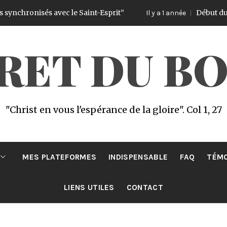
onisés avec le Saint-Esprit”
Début du Challen
Il y a 1 année
CRET DU B
"Christ en vous l'espérance de la gloire". Col 1, 27
MES PLATEFORMES
INDISPENSABLE
FAQ
TÉM
LIENS UTILES
CONTACT