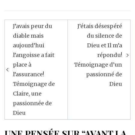
Navigation
J’avais peur du
J’étais désespéré
de
diable mais
du silence de
l’article
aujourd’hui
Dieu et Il m’a
l’angoisse a fait
répondu!
place à
Témoignage d’un
l’assurance!
passionné de
Témoignage de
Dieu
Claire, une
passionnée de
Dieu
UNE PENSÉE SUR “AVANT LA