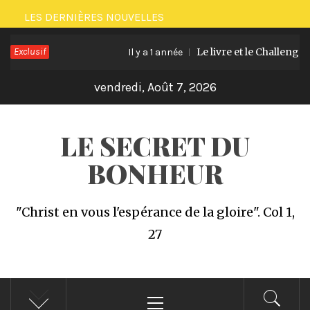
Passer
LES DERNIÈRES NOUVELLES
au
Exclusif
Le livre et le Challenge offert
contenu
Il y a 1 année
vendredi, Août 7, 2026
LE SECRET DU
BONHEUR
"Christ en vous l'espérance de la gloire". Col 1,
27
Menu
principal