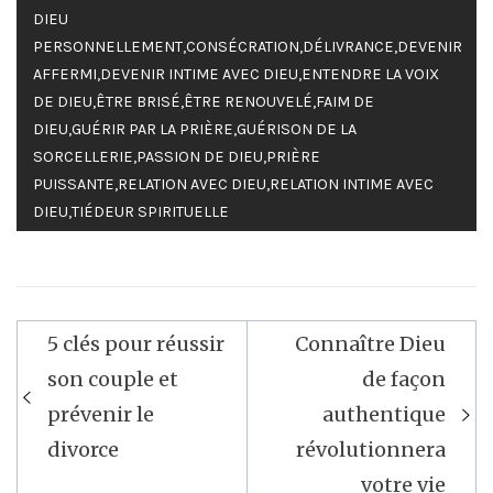
DIEU
PERSONNELLEMENT
,
CONSÉCRATION
,
DÉLIVRANCE
,
DEVENIR
AFFERMI
,
DEVENIR INTIME AVEC DIEU
,
ENTENDRE LA VOIX
DE DIEU
,
ÊTRE BRISÉ
,
ÊTRE RENOUVELÉ
,
FAIM DE
DIEU
,
GUÉRIR PAR LA PRIÈRE
,
GUÉRISON DE LA
SORCELLERIE
,
PASSION DE DIEU
,
PRIÈRE
PUISSANTE
,
RELATION AVEC DIEU
,
RELATION INTIME AVEC
DIEU
,
TIÉDEUR SPIRITUELLE
Navigation
5 clés pour réussir
Connaître Dieu
de
son couple et
de façon
l’article
prévenir le
authentique
divorce
révolutionnera
votre vie