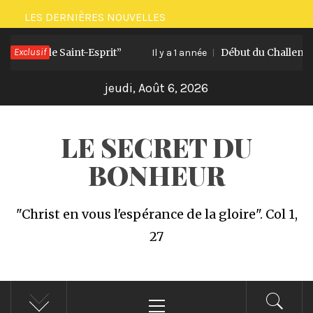
Passer
LES DERNIÈRES NOUVELLES
au
 avec le Saint-Esprit”
Exclusif
Début du Challenge “Un
contenu
Il y a 1 année
jeudi, Août 6, 2026
LE SECRET DU
BONHEUR
"Christ en vous l'espérance de la gloire". Col 1,
27
Menu
principal