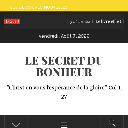
Passer
LES DERNIÈRES NOUVELLES
au
Exclusif
Le livre et le Chal
contenu
Il y a 1 année
vendredi, Août 7, 2026
LE SECRET DU
BONHEUR
"Christ en vous l'espérance de la gloire". Col 1,
27
Menu
principal