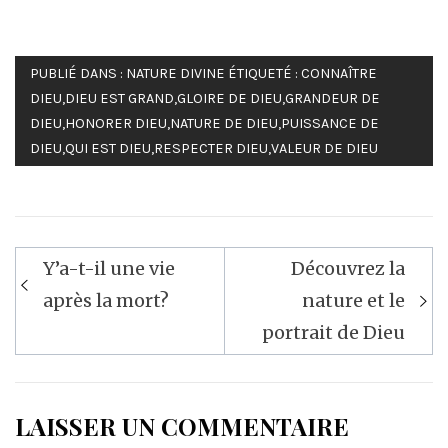
PUBLIÉ DANS :
NATURE DIVINE
ÉTIQUETÉ :
CONNAÎTRE
DIEU
,
DIEU EST GRAND
,
GLOIRE DE DIEU
,
GRANDEUR DE
DIEU
,
HONORER DIEU
,
NATURE DE DIEU
,
PUISSANCE DE
DIEU
,
QUI EST DIEU
,
RESPECTER DIEU
,
VALEUR DE DIEU
Navigation
Y’a-t-il une vie
Découvrez la
de
après la mort?
nature et le
l’article
portrait de Dieu
LAISSER UN COMMENTAIRE