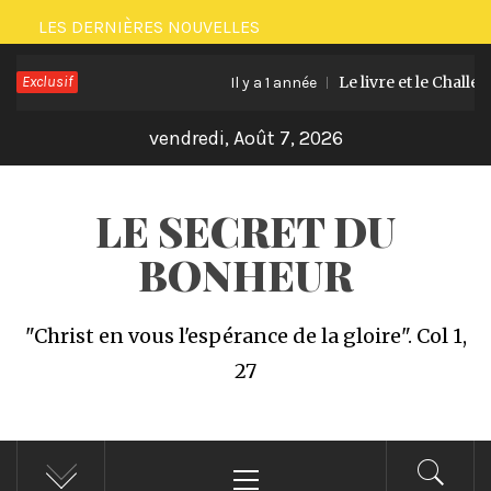
Passer
LES DERNIÈRES NOUVELLES
au
Exclusif
Le livre et le Challenge 
contenu
Il y a 1 année
vendredi, Août 7, 2026
LE SECRET DU
BONHEUR
"Christ en vous l'espérance de la gloire". Col 1,
27
Menu
principal