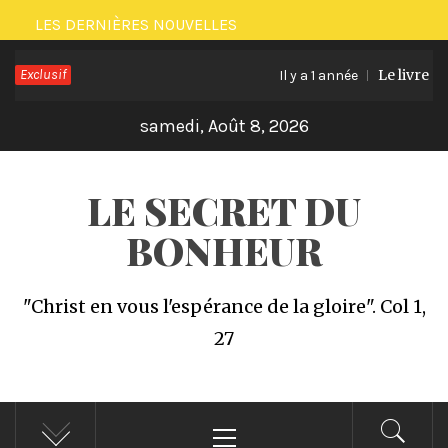
Passer
LES DERNIÈRES NOUVELLES
au
Exclusif
Le livre et
contenu
Il y a 1 année
samedi, Août 8, 2026
LE SECRET DU
BONHEUR
"Christ en vous l'espérance de la gloire". Col 1,
27
Menu
principal