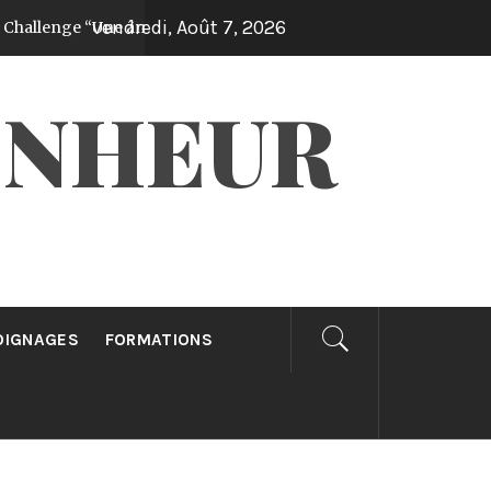
vendredi, Août 7, 2026
ge “Une âme gagnée par jour pendant 30 jours”!
Il y a 1 ann
ONHEUR
OIGNAGES
FORMATIONS