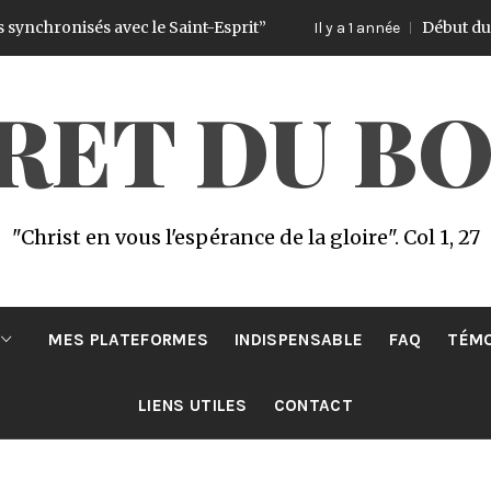
ronisés avec le Saint-Esprit”
Début du Challen
Il y a 1 année
CRET DU B
"Christ en vous l'espérance de la gloire". Col 1, 27
MES PLATEFORMES
INDISPENSABLE
FAQ
TÉM
LIENS UTILES
CONTACT