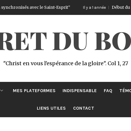
nisés avec le Saint-Esprit”
Début du Challenge
Il y a 1 année
CRET DU B
"Christ en vous l'espérance de la gloire". Col 1, 27
MES PLATEFORMES
INDISPENSABLE
FAQ
TÉM
LIENS UTILES
CONTACT