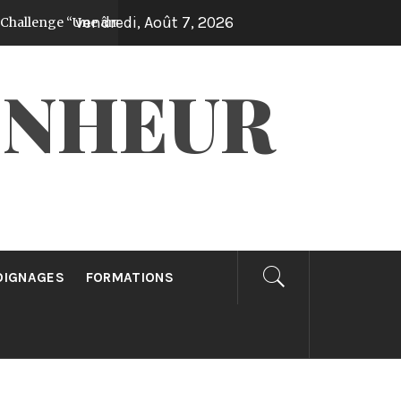
vendredi, Août 7, 2026
 “Une âme gagnée par jour pendant 30 jours”!
Il y a 1 année
ONHEUR
OIGNAGES
FORMATIONS