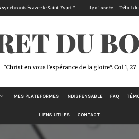
onisés avec le Saint-Esprit”
Début du Challeng
Il y a 1 année
CRET DU B
"Christ en vous l'espérance de la gloire". Col 1, 27
MES PLATEFORMES
INDISPENSABLE
FAQ
TÉM
LIENS UTILES
CONTACT