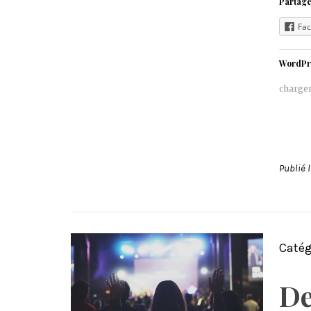
Partage
Fa
WordPr
charge
Publié 
Catég
De