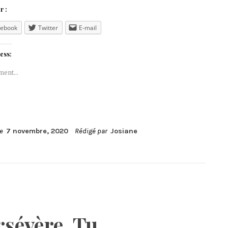
r :
cebook
Twitter
E-mail
ess:
ment…
le
7 novembre, 2020
Rédigé par
Josiane
rsévère, Tu