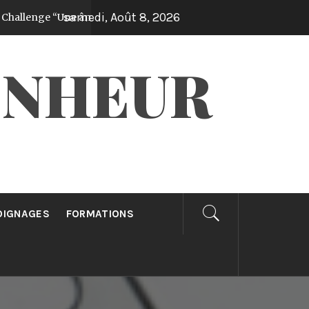
samedi, Août 8, 2026
e “Une âme gagnée par jour pendant 30 jours”!
Il y a 1 anné
ONHEUR
OIGNAGES
FORMATIONS