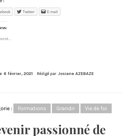
r :
cebook
Twitter
E-mail
ess:
ment…
le
6 février, 2021
Rédigé par
Josiane AZEBAZE
orie :
Formations
Grandir
Vie de foi
venir passionné de