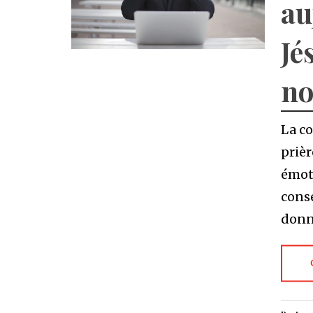
au
Jé
no
La co
prièr
émoti
consé
donn