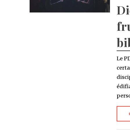
Di
fr
bi
Le PD
certa
disci
édifi
pers