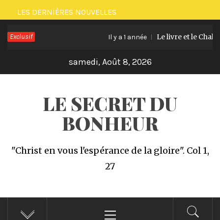
Passer
LES DERNIÈRES NOUVELLES
au
Exclusif
Le livre et le Challeng
contenu
Il y a 1 année
samedi, Août 8, 2026
LE SECRET DU
BONHEUR
"Christ en vous l'espérance de la gloire". Col 1,
27
Menu
principal