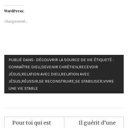
WordPress:
chargement…
PUBLIÉ DANS :
DÉCOUVRIR LA SOURCE DE VIE
ÉTIQUETÉ :
CONNAÎTRE DIEU
,
DEVENIR CHRÉTIEN
,
RECEVOIR
JÉSUS
,
RELATION AVEC DIEU
,
RELATION AVEC
JÉSUS
,
RÉUSSIR
,
SE RECONSTRUIRE
,
SE STABILISER
,
VIVRE
UNE VIE STABLE
Navigation
Pour toi qui est
Il guérit d’une