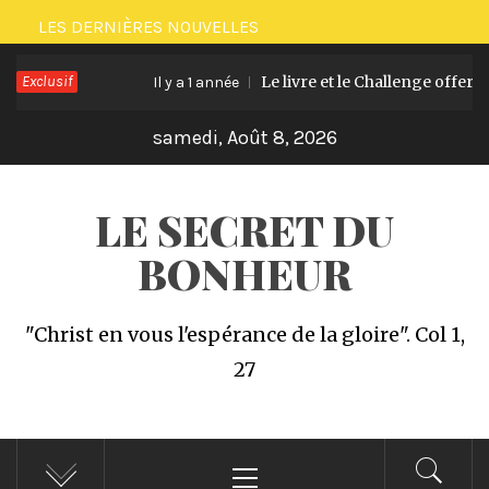
Passer
LES DERNIÈRES NOUVELLES
au
Exclusif
Le livre et le Challenge offert “21 
contenu
Il y a 1 année
samedi, Août 8, 2026
LE SECRET DU
BONHEUR
"Christ en vous l'espérance de la gloire". Col 1,
27
Menu
principal