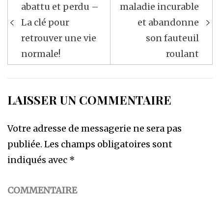
de
abattu et perdu –
maladie incurable
l’article
La clé pour
et abandonne
retrouver une vie
son fauteuil
normale!
roulant
LAISSER UN COMMENTAIRE
Votre adresse de messagerie ne sera pas
publiée.
Les champs obligatoires sont
indiqués avec
*
COMMENTAIRE