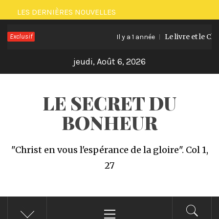
Passer
LES DERNIÈRES NOUVELLES
au
Exclusif
Le livre et le Chal
contenu
Il y a 1 année
jeudi, Août 6, 2026
LE SECRET DU
BONHEUR
"Christ en vous l'espérance de la gloire". Col 1,
27
Menu
principal