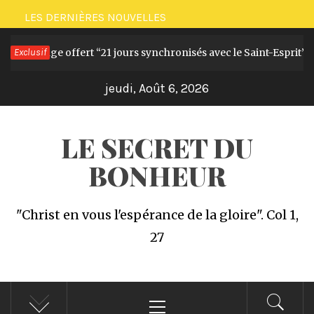
Passer
LES DERNIÈRES NOUVELLES
au
Challenge offert “21 jours synchronisés avec le Saint-Esprit”
Exclusif
contenu
jeudi, Août 6, 2026
LE SECRET DU
BONHEUR
"Christ en vous l'espérance de la gloire". Col 1,
27
Menu
principal