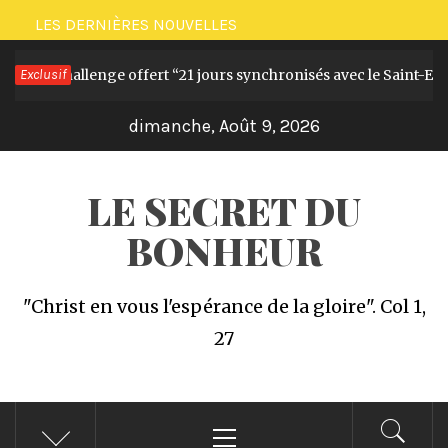
Passer
LES DERNIÈRES NOUVELLES
au
e et le Challenge offert “21 jours synchronisés avec le Saint-Esprit
Exclusif
contenu
dimanche, Août 9, 2026
LE SECRET DU
BONHEUR
"Christ en vous l'espérance de la gloire". Col 1,
27
Menu
principal