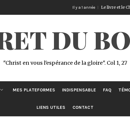
Le livre et le Challenge
Il y a 1 année
CRET DU B
"Christ en vous l'espérance de la gloire". Col 1, 27
MES PLATEFORMES
INDISPENSABLE
FAQ
TÉM
LIENS UTILES
CONTACT