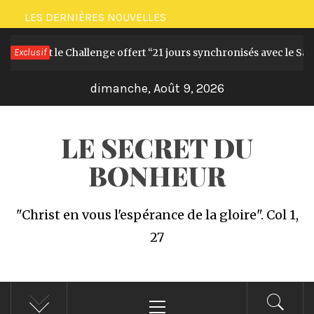
Passer
LES DERNIÈRES NOUVELLES
au
Le livre et le Challenge offert “21 jours synchronisés avec le Saint
Exclusif
contenu
dimanche, Août 9, 2026
LE SECRET DU
BONHEUR
"Christ en vous l'espérance de la gloire". Col 1,
27
Menu
principal