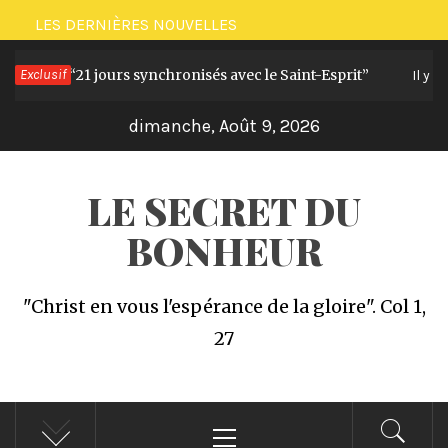
Passer
LES DERNIÈRES NOUVELLES
au
nge offert “21 jours synchronisés avec le Saint-Esprit”
Exclusif
contenu
Il y a 1
dimanche, Août 9, 2026
LE SECRET DU
BONHEUR
"Christ en vous l'espérance de la gloire". Col 1,
27
Menu
principal