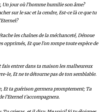
sir, Un jour où l’homme humilie son âme?
er sur le sac et la cendre, Est-ce là ce que tu
’Eternel?
 Détache les chaînes de la méchanceté, Dénoue
 les opprimés, Et que l’on rompe toute espèce de
Et fais entrer dans ta maison les malheureux
re-le, Et ne te détourne pas de ton semblable.
e, Et ta guérison germera promptement; Ta
 de l’Eternel t’accompagnera.
 Tu crieras, et il dira: Me voici! Si tu éloignes