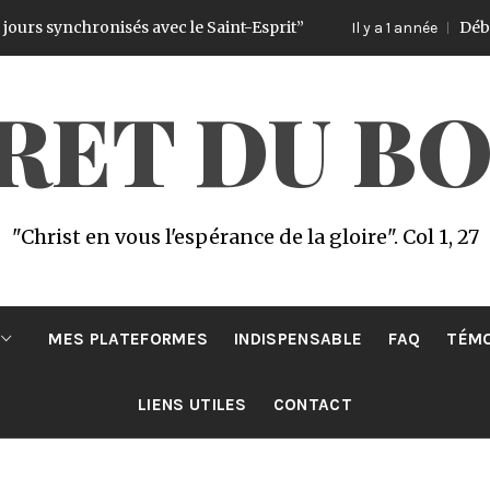
chronisés avec le Saint-Esprit”
Début du Chal
Il y a 1 année
CRET DU B
"Christ en vous l'espérance de la gloire". Col 1, 27
MES PLATEFORMES
INDISPENSABLE
FAQ
TÉM
LIENS UTILES
CONTACT