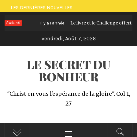
Passer
LES DERNIÈRES NOUVELLES
au
Exclusif
Le livre et le Challenge offert “21 
contenu
Il y a 1 année
vendredi, Août 7, 2026
LE SECRET DU
BONHEUR
"Christ en vous l'espérance de la gloire". Col 1,
27
Menu
principal