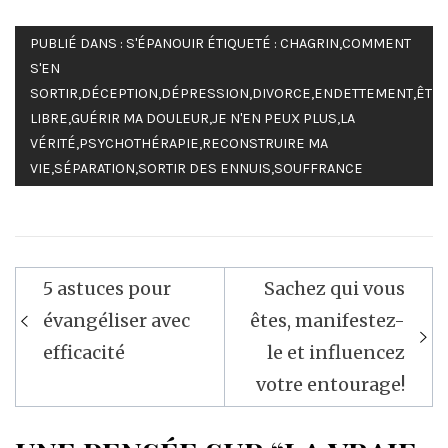
PUBLIÉ DANS :
S'ÉPANOUIR
ÉTIQUETÉ :
CHAGRIN
,
COMMENT
S'EN
SORTIR
,
DÉCEPTION
,
DÉPRESSION
,
DIVORCE
,
ENDETTEMENT
,
ÊTR
LIBRE
,
GUÉRIR MA DOULEUR
,
JE N'EN PEUX PLUS
,
LA
VÉRITÉ
,
PSYCHOTHÉRAPIE
,
RECONSTRUIRE MA
VIE
,
SÉPARATION
,
SORTIR DES ENNUIS
,
SOUFFRANCE
Navigation
5 astuces pour
Sachez qui vous
de
évangéliser avec
êtes, manifestez-
l’article
efficacité
le et influencez
votre entourage!