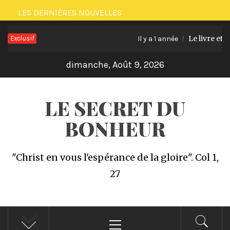
Passer
LES DERNIÈRES NOUVELLES
au
Exclusif
Le livre et l
contenu
Il y a 1 année
dimanche, Août 9, 2026
LE SECRET DU
BONHEUR
"Christ en vous l'espérance de la gloire". Col 1,
27
Menu
principal