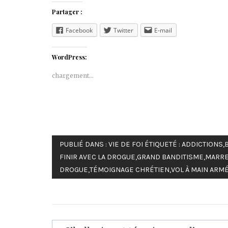
Partager :
Facebook
Twitter
E-mail
WordPress:
chargement…
PUBLIÉ DANS :
VIE DE FOI
ÉTIQUETÉ :
ADDICTIONS
,
FINIR AVEC LA DROGUE
,
GRAND BANDITISME
,
MARRE 
DROGUE
,
TÉMOIGNAGE CHRÉTIEN
,
VOL À MAIN ARM
Navigation