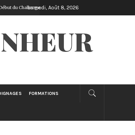
samedi, Août 8, 2026
 du Challenge “Une âme gagnée par jour pendant 30 jours”!
ONHEUR
OIGNAGES
FORMATIONS