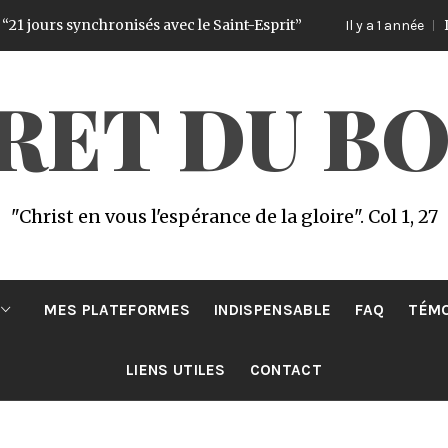
 jours synchronisés avec le Saint-Esprit”
Début
Il y a 1 année
CRET DU B
"Christ en vous l'espérance de la gloire". Col 1, 27
MES PLATEFORMES
INDISPENSABLE
FAQ
TÉM
LIENS UTILES
CONTACT