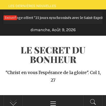
Passer
LES DERNIÈRES NOUVELLES
au
Challenge offert “21 jours synchronisés avec le Saint-Esprit”
Exclusif
contenu
dimanche, Août 9, 2026
LE SECRET DU
BONHEUR
"Christ en vous l'espérance de la gloire". Col 1,
27
Menu
principal