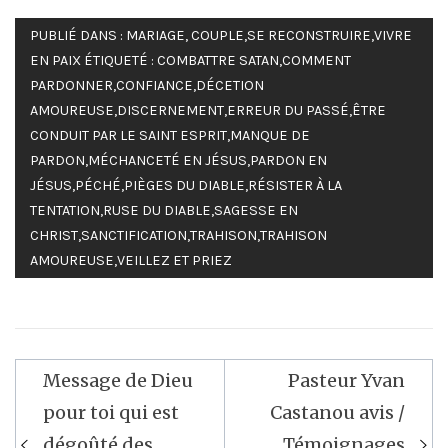
PUBLIÉ DANS :
MARIAGE, COUPLE
,
SE RECONSTRUIRE
,
VIVRE
EN PAIX
ÉTIQUETÉ :
COMBATTRE SATAN
,
COMMENT
PARDONNER
,
CONFIANCE
,
DÉCETION
AMOUREUSE
,
DISCERNEMENT
,
ERREUR DU PASSÉ
,
ÊTRE
CONDUIT PAR LE SAINT ESPRIT
,
MANQUE DE
PARDON
,
MÉCHANCETÉ EN JÉSUS
,
PARDON EN
JÉSUS
,
PÉCHÉ
,
PIÈGES DU DIABLE
,
RÉSISTER À LA
TENTATION
,
RUSE DU DIABLE
,
SAGESSE EN
CHRIST
,
SANCTIFICATION
,
TRAHISON
,
TRAHISON
AMOUREUSE
,
VEILLEZ ET PRIEZ
Navigation
Message de Dieu
Pasteur Yvan
de
pour toi qui est
Castanou avis /
l’article
dégoûté des
Témoignages