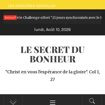
Passer
LES DERNIÈRES NOUVELLES
au
Le livre et le Challenge offert “21 jours synchronisés avec le Sai
Exclusif
contenu
lundi, Août 10, 2026
LE SECRET DU
BONHEUR
"Christ en vous l'espérance de la gloire". Col 1,
27
Menu
principal