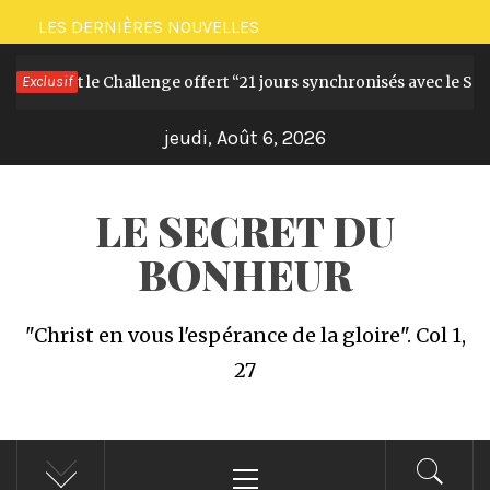
Passer
LES DERNIÈRES NOUVELLES
au
Le livre et le Challenge offert “21 jours synchronisés avec le Sain
Exclusif
contenu
jeudi, Août 6, 2026
LE SECRET DU
BONHEUR
"Christ en vous l'espérance de la gloire". Col 1,
27
Menu
principal