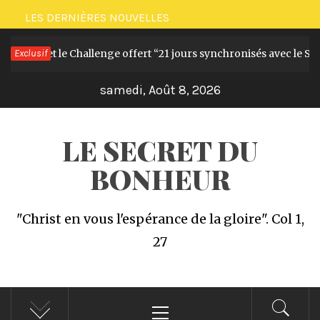
Passer
LES DERNIÈRES NOUVELLES
au
Le livre et le Challenge offert “21 jours synchronisés avec le Sai
Exclusif
contenu
samedi, Août 8, 2026
LE SECRET DU
BONHEUR
"Christ en vous l'espérance de la gloire". Col 1,
27
Menu
principal