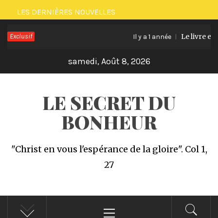
Passer
LES DERNIÈRES NOUVELLES
au
Exclusif
Le livre et 
contenu
Il y a 1 année
samedi, Août 8, 2026
LE SECRET DU
BONHEUR
"Christ en vous l'espérance de la gloire". Col 1,
27
Menu
principal