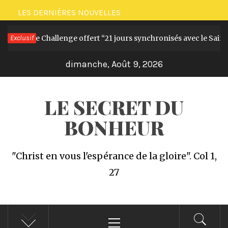
Passer
LES DERNIÈRES NOUVELLES
au
 livre et le Challenge offert “21 jours synchronisés avec le Saint-
Exclusif
contenu
dimanche, Août 9, 2026
LE SECRET DU
BONHEUR
"Christ en vous l'espérance de la gloire". Col 1,
27
Menu
principal