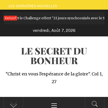
Passer
LES DERNIÈRES NOUVELLES
au
Le livre et le Challenge offert “21 jours synchronisés avec le Sain
Exclusif
contenu
vendredi, Août 7, 2026
LE SECRET DU
BONHEUR
"Christ en vous l'espérance de la gloire". Col 1,
27
Menu
principal