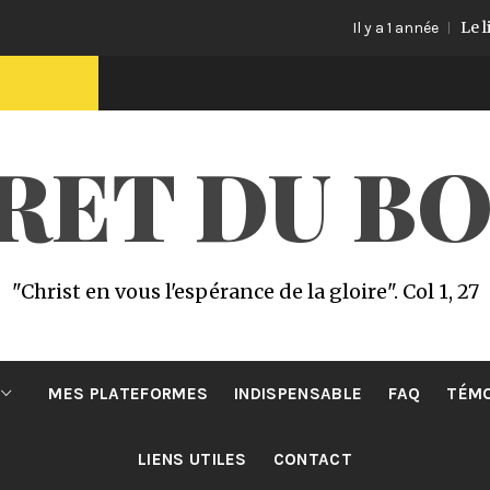
Le livre
Il y a 1 année
CRET DU B
"Christ en vous l'espérance de la gloire". Col 1, 27
MES PLATEFORMES
INDISPENSABLE
FAQ
TÉM
LIENS UTILES
CONTACT