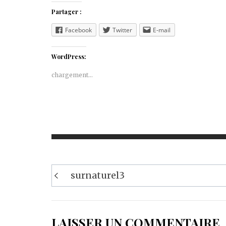
Partager :
Facebook
Twitter
E-mail
WordPress:
chargement…
Navigation
surnaturel3
de
l’article
LAISSER UN COMMENTAIRE