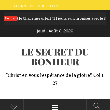
Passer
LES DERNIÈRES NOUVELLES
au
Le livre et le Challenge offert “21 jours synchronisés avec le Sain
Exclusif
contenu
jeudi, Août 6, 2026
LE SECRET DU
BONHEUR
"Christ en vous l'espérance de la gloire". Col 1,
27
Menu
principal