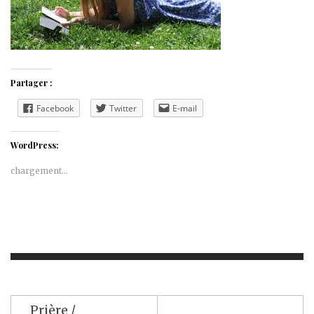
Partager :
Facebook
Twitter
E-mail
WordPress:
chargement…
Navigation
Prière /