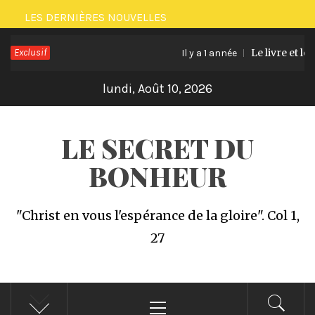
Passer
LES DERNIÈRES NOUVELLES
au
Exclusif
Le livre et le
contenu
Il y a 1 année
lundi, Août 10, 2026
LE SECRET DU
BONHEUR
"Christ en vous l'espérance de la gloire". Col 1,
27
Menu
principal