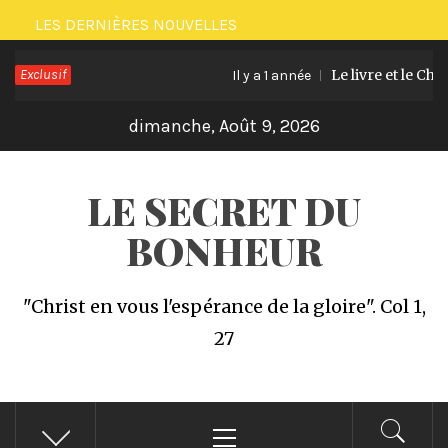
Passer
LES DERNIÈRES NOUVELLES
au
Exclusif
Le livre et le Challe
contenu
Il y a 1 année
dimanche, Août 9, 2026
LE SECRET DU
BONHEUR
"Christ en vous l'espérance de la gloire". Col 1,
27
Menu
principal