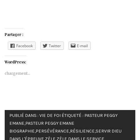
Partager :
Facebook
Twitter
E-mail
WordPress:
chargement…
PUBLIÉ DANS :
VIE DE FOI
ÉTIQUETÉ :
PASTEUR PEGGY
EMANE
,
PASTEUR PEGGY EMANE
BIOGRAPHIE
,
PERSÉVÉRANCE
,
RÉSILIENCE
,
SERVIR DIEU
DANS L'ÉPREUVE
,
ZÈLE
,
ZÈLE DANS LE SERVICE