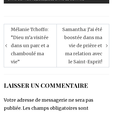
Navigation
Mélanie Tchoffo:
Samantha: J’ai été
de
“Dieu m’a visitée
boostée dans ma
l’article
dans un parc et a
vie de prière et
chamboulé ma
ma relation avec
vie”
le Saint-Esprit!
LAISSER UN COMMENTAIRE
Votre adresse de messagerie ne sera pas
publiée.
Les champs obligatoires sont