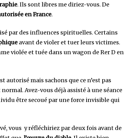
raphie
. Ils sont libres me diriez-vous. De
autorisée en France
.
sé par des influences spirituelles. Certains
phique
avant de violer et tuer leurs victimes.
femme violée et tuée dans un wagon de Rer D en
t autorisé mais sachons que ce n’est pas
t normal. Avez-vous déjà assisté à une séance
vidu être secoué par une force invisible qui
ivé, vous y réfléchiriez par deux fois avant de
effet que
l’œuvre du diable
. Il existe bien