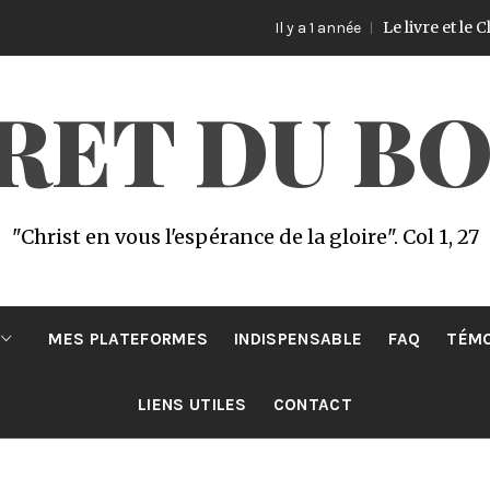
Le livre et le Challeng
Il y a 1 année
CRET DU B
"Christ en vous l'espérance de la gloire". Col 1, 27
MES PLATEFORMES
INDISPENSABLE
FAQ
TÉM
LIENS UTILES
CONTACT