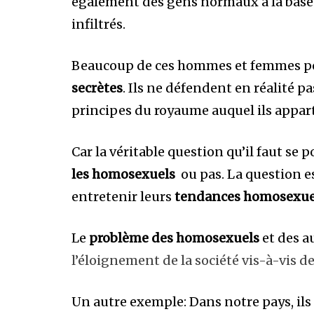
également des gens normaux à la base
infiltrés.
Beaucoup de ces hommes et femmes poli
secrètes
. Ils ne défendent en réalité p
principes du royaume auquel ils appar
Car la véritable question qu’il faut se po
les homosexuels
ou pas. La question es
entretenir leurs
tendances homosexue
Le
problème des homosexuels
et des a
l’éloignement de la société vis-à-vis d
Un autre exemple: Dans notre pays, il