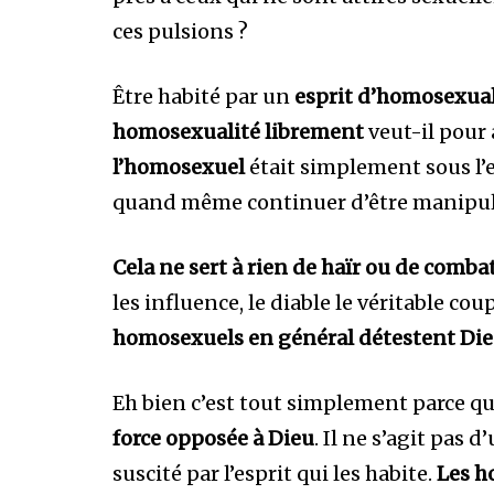
ces pulsions ?
Être habité par un
esprit d’homosexual
homosexualité librement
veut-il pour 
l’homosexuel
était simplement sous l’e
quand même continuer d’être manipu
Cela ne sert à rien de haïr ou de comb
les influence, le diable le véritable c
homosexuels en général détestent Di
Eh bien c’est tout simplement parce q
force opposée à Dieu
. Il ne s’agit pas
suscité par l’esprit qui les habite.
Les h