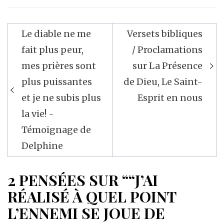
Navigation
Le diable ne me
Versets bibliques
de
fait plus peur,
/ Proclamations
l’article
mes prières sont
sur La Présence
plus puissantes
de Dieu, Le Saint-
et je ne subis plus
Esprit en nous
la vie! -
Témoignage de
Delphine
2 PENSÉES SUR ““J’AI
RÉALISÉ À QUEL POINT
L’ENNEMI SE JOUE DE