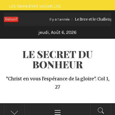
Passer
LES DERNIÈRES NOUVELLES
au
Exclusif
Le livre et le Challenge offe
contenu
Il y a 1 année
jeudi, Août 6, 2026
LE SECRET DU
BONHEUR
"Christ en vous l'espérance de la gloire". Col 1,
27
Menu
principal