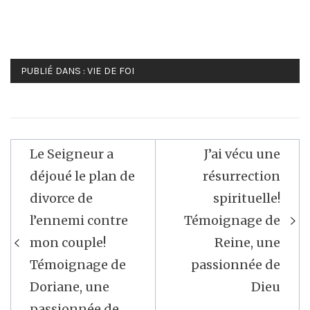
PUBLIÉ DANS :
VIE DE FOI
Navigation
Le Seigneur a
J’ai vécu une
de
déjoué le plan de
résurrection
l’article
divorce de
spirituelle!
l’ennemi contre
Témoignage de
mon couple!
Reine, une
Témoignage de
passionnée de
Doriane, une
Dieu
passionnée de