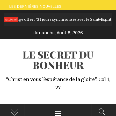
Passer
LES DERNIÈRES NOUVELLES
au
Challenge offert “21 jours synchronisés avec le Saint-Esprit”
Exclusif
contenu
dimanche, Août 9, 2026
LE SECRET DU
BONHEUR
"Christ en vous l'espérance de la gloire". Col 1,
27
Menu
principal