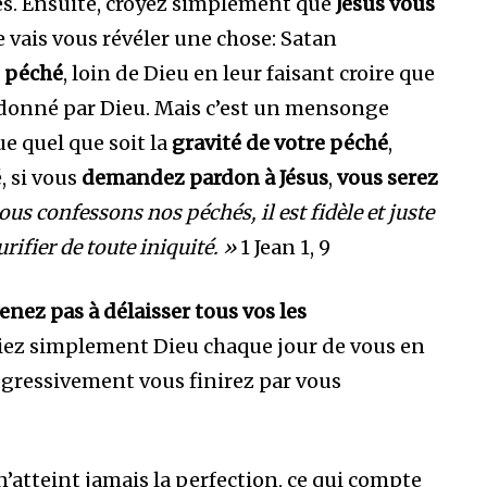
s. Ensuite, croyez simplement que
Jésus vous
Je vais vous révéler une chose: Satan
r
péché
, loin de Dieu en leur faisant croire que
donné par Dieu. Mais c’est un mensonge
ue quel que soit la
gravité de votre péché
,
, si vous
demandez pardon à Jésus
,
vous serez
ous confessons nos péchés, il est fidèle et juste
ifier de toute iniquité. »
1 Jean 1, 9
enez pas à délaisser tous vos les
liez simplement Dieu chaque jour de vous en
ogressivement vous finirez par vous
’atteint jamais la perfection, ce qui compte