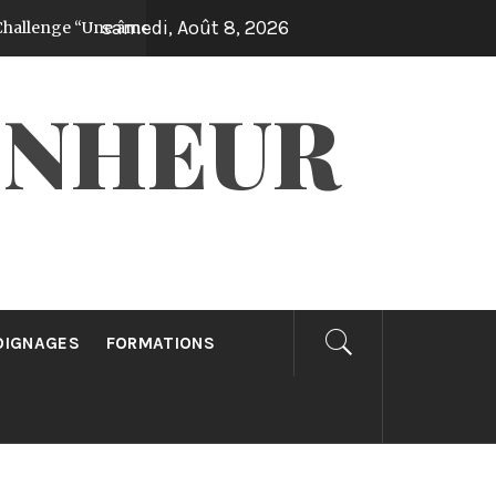
samedi, Août 8, 2026
 “Une âme gagnée par jour pendant 30 jours”!
Il y a 1 année
ONHEUR
OIGNAGES
FORMATIONS