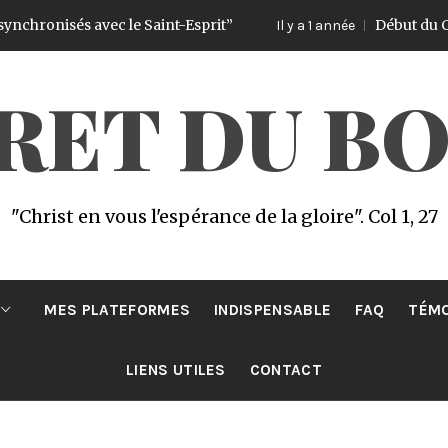
nisés avec le Saint-Esprit”
Début du Challenge
Il y a 1 année
CRET DU B
"Christ en vous l'espérance de la gloire". Col 1, 27
MES PLATEFORMES
INDISPENSABLE
FAQ
TÉM
LIENS UTILES
CONTACT