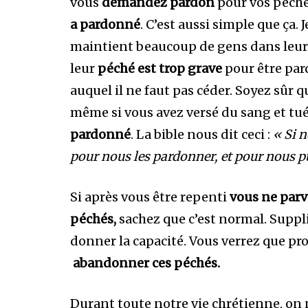
vous
demandez pardon
pour vos péché
a pardonné
. C’est aussi simple que ça. 
maintient beaucoup de gens dans leu
leur
péché
est trop grave
pour être par
auquel il ne faut pas céder. Soyez sûr q
même si vous avez versé du sang et tué
pardonné
. La bible nous dit ceci :
« Si n
pour nous les pardonner, et pour nous pur
Si après vous être repenti
vous ne parv
péchés,
sachez que c’est normal. Supp
donner la capacité. Vous verrez que pr
abandonner ces péchés.
Durant toute notre vie chrétienne, on n