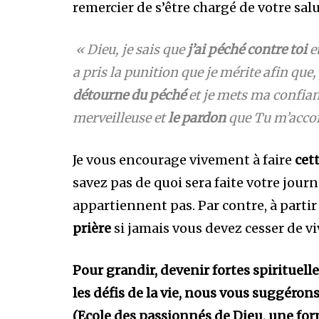
remercier de s’être chargé de votre salu
« Dieu, je sais que
j’ai péché contre toi
e
a pris la punition que je mérite afin que, 
détourne du péché
et je mets ma confian
merveilleuse et
le pardon
que Tu m’accor
Je vous encourage vivement à faire
cet
savez pas de quoi sera faite votre jou
appartiennent pas. Par contre, à part
prière
si jamais vous devez cesser de vi
Pour grandir, devenir fortes spirituel
les défis de la vie, nous vous suggéron
(Ecole des passionnés de Dieu, une for