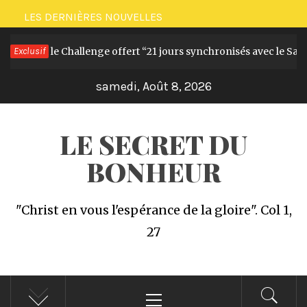
Passer
LES DERNIÈRES NOUVELLES
au
Le livre et le Challenge offert “21 jours synchronisés avec le Saint
Exclusif
contenu
samedi, Août 8, 2026
LE SECRET DU
BONHEUR
"Christ en vous l'espérance de la gloire". Col 1,
27
Menu
principal