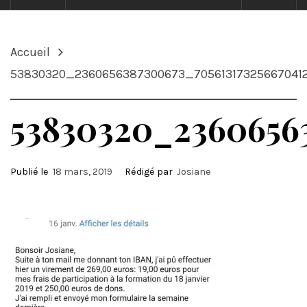
Accueil
53830320_2360656387300673_70561317325667041
53830320_2360656
Publié le
18 mars, 2019
Rédigé par
Josiane