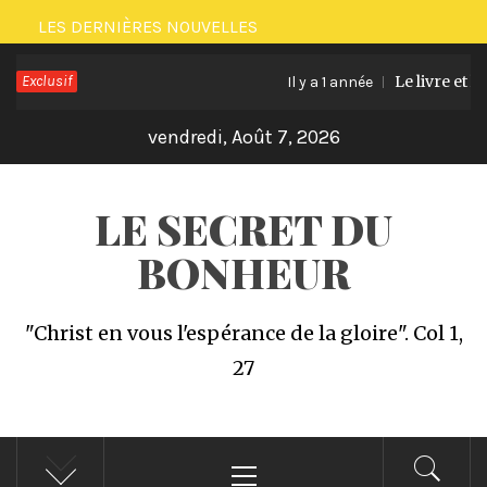
Passer
LES DERNIÈRES NOUVELLES
au
Exclusif
Le livre et le
contenu
Il y a 1 année
vendredi, Août 7, 2026
LE SECRET DU
BONHEUR
"Christ en vous l'espérance de la gloire". Col 1,
27
Menu
principal