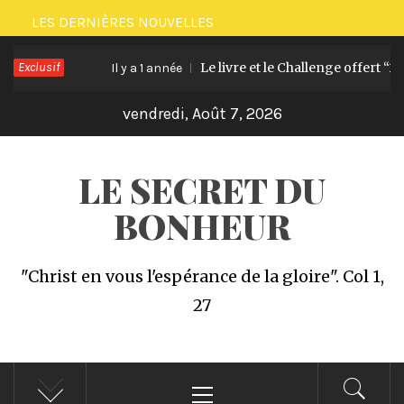
Passer
LES DERNIÈRES NOUVELLES
au
Exclusif
Le livre et le Challenge offert “21 jou
contenu
Il y a 1 année
vendredi, Août 7, 2026
LE SECRET DU
BONHEUR
"Christ en vous l'espérance de la gloire". Col 1,
27
Menu
principal